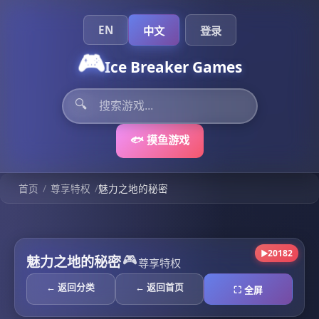
EN
中文
登录
🎮
Ice Breaker Games
🔍
🐟 摸鱼游戏
/
/
首页
尊享特权
魅力之地的秘密
20182
▶
🎮
魅力之地的秘密
尊享特权
← 返回分类
← 返回首页
⛶ 全屏