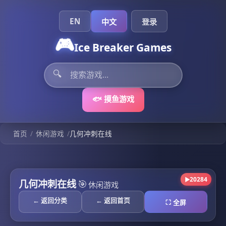
EN
中文
登录
🎮
Ice Breaker Games
🔍
🐟 摸鱼游戏
/
/
首页
休闲游戏
几何冲刺在线
20284
▶
几何冲刺在线
🎯
休闲游戏
← 返回分类
← 返回首页
⛶ 全屏