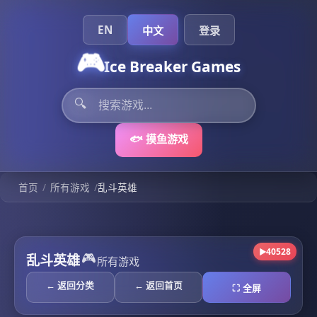
EN
中文
登录
🎮
Ice Breaker Games
🔍
🐟 摸鱼游戏
/
/
首页
所有游戏
乱斗英雄
40528
▶
🎮
乱斗英雄
所有游戏
← 返回分类
← 返回首页
⛶ 全屏