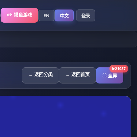
🐟 摸鱼游戏
EN
中文
登录
21087
▶
← 返回分类
← 返回首页
⛶ 全屏