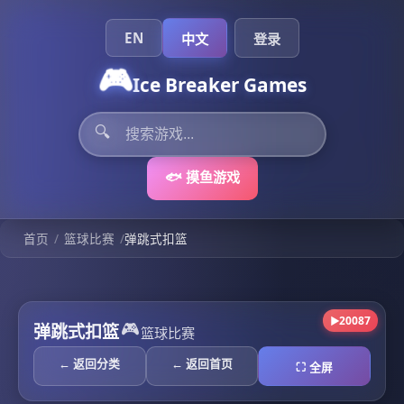
EN
中文
登录
🎮
Ice Breaker Games
🔍
🐟 摸鱼游戏
/
/
首页
篮球比赛
弹跳式扣篮
20087
▶
🎮
弹跳式扣篮
篮球比赛
← 返回分类
← 返回首页
⛶ 全屏