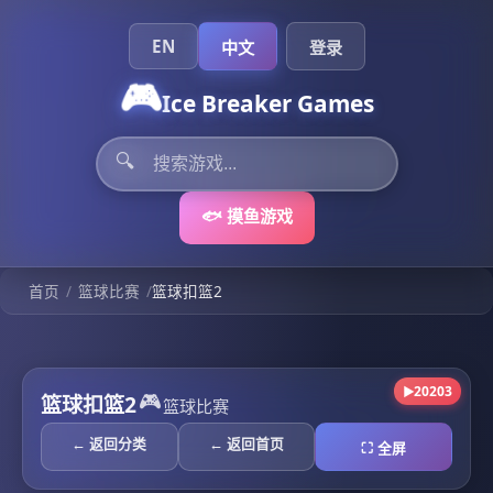
EN
中文
登录
🎮
Ice Breaker Games
🔍
🐟 摸鱼游戏
/
/
首页
篮球比赛
篮球扣篮2
20203
▶
🎮
篮球扣篮2
篮球比赛
← 返回分类
← 返回首页
⛶ 全屏