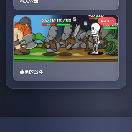
幽灵公园
20185
▶
英勇的战斗