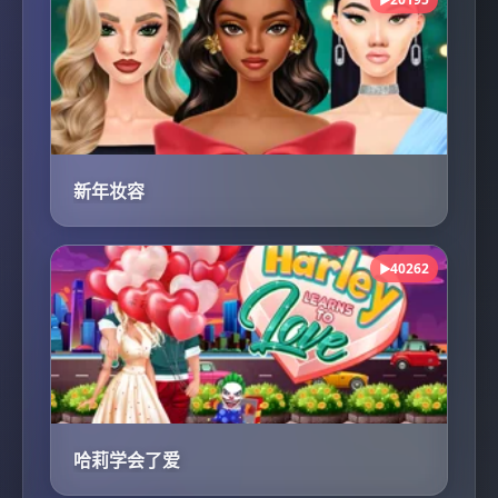
▶
新年妆容
40262
▶
哈莉学会了爱