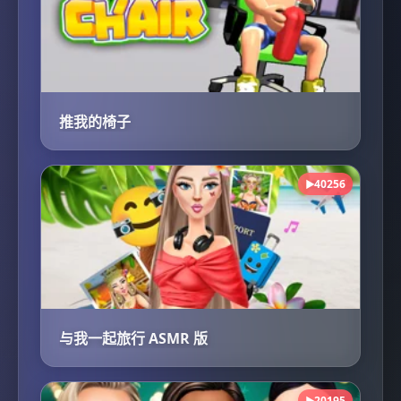
推我的椅子
40256
▶
与我一起旅行 ASMR 版
20195